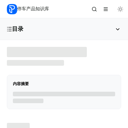
停车产品知识库
目录
平台优势介绍
🧡
实施流程
💚
内容摘要
更新日志
💙
独有功能简介
🚩
逃费超级追缴
超级时间轴